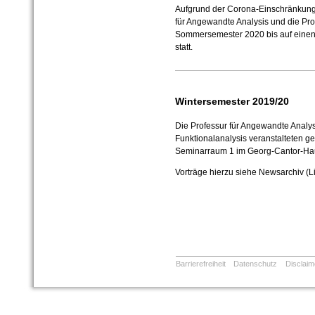
Aufgrund der Corona-Einschränkung
für Angewandte Analysis und die Prof
Sommersemester 2020 bis auf einen 
statt.
Wintersemester 2019/20
Die Professur für Angewandte Analysi
Funktionalanalysis veranstalteten g
Seminarraum 1 im Georg-Cantor-Hau
Vorträge hierzu siehe Newsarchiv (Li
Barrierefreiheit
Datenschutz
Disclaim