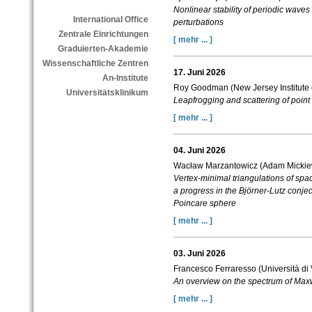
Nonlinear stability of periodic wave
International Office
perturbations
Zentrale Einrichtungen
[ mehr ... ]
Graduierten-Akademie
Wissenschaftliche Zentren
17. Juni 2026
An-Institute
Roy Goodman (New Jersey Institute 
Universitätsklinikum
Leapfrogging and scattering of point 
[ mehr ... ]
04. Juni 2026
Wacław Marzantowicz (
Adam Mickiew
Vertex-minimal triangulations of sp
a progress in the Björner-Lutz conjec
Poincare sphere
[ mehr ... ]
03. Juni 2026
Francesco Ferraresso (Università di
An overview on the spectrum of Maxw
[ mehr ... ]