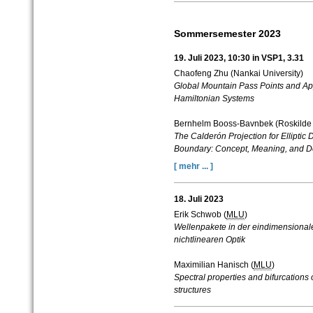
Sommersemester 2023
19. Juli 2023, 10:30 in VSP1, 3.31
Chaofeng Zhu (Nankai University)
Global Mountain Pass Points and App
Hamiltonian Systems
Bernhelm Booss-Bavnbek (Roskilde 
The Calderón Projection for Elliptic 
Boundary: Concept, Meaning, and De
[ mehr ... ]
18. Juli 2023
Erik Schwob (
MLU
)
Wellenpakete in der eindimensional
nichtlinearen Optik
Maximilian Hanisch (
MLU
)
Spectral properties and bifurcations 
structures