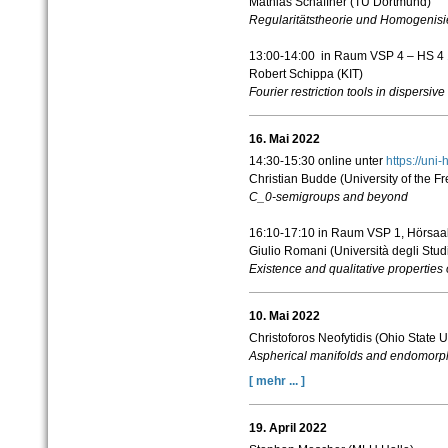
Mathias Schäffner (TU Dortmund)
Regularitätstheorie und Homogenisi
13:00-14:00 in Raum VSP 4 – HS 4 
Robert Schippa (KIT)
Fourier restriction tools in dispersiv
16. Mai 2022
14:30-15:30 online unter
https://un
Christian Budde (University of the F
C_0-semigroups and beyond
16:10-17:10
in Raum VSP 1, Hörsaal
Giulio Romani (
Università degli Studi
Existence and qualitative properties o
10. Mai 2022
Christoforos Neofytidis (Ohio State U
Aspherical manifolds and endomorph
[ mehr ... ]
19. April 2022