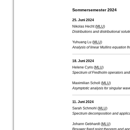
Sommersemester 2024
25. Juni 2024
Nikolas Hecht (
MLU
)
Distributions and distributional solu
Yuhuang Lu (
MLU
)
Analysis of linear Mullins equation f
18. Juni 2024
Helene Cyris (
MLU
)
Spectrum of Fredholm operators and 
Maximilian Scholl (
MLU
)
Asymptotic analysis for singular w
11. Juni 2024
Sarah Schmohl (
MLU
)
Spectrum decomposition and applicat
Johann Gebhardt (
MLU
)
Brouwer fixed point theorem and app