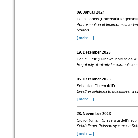
09. Januar 2024
Helmut Abels (Universität Regensbu
Approximation of Incompressible Two
Models
[ mehr ... ]
19. Dezember 2023
Daniel Tietz (Okinawa Institute of S
Regularity of infinity for parabolic e
05. Dezember 2023
Sebastian Ohrem (KIT)
Breather solutions to quasilinear wa
[ mehr ... ]
28. November 2023
Giulio Romani (U
niversità dell'Insub
Schrödinger-Poisson systems in Sobo
[ mehr ... ]