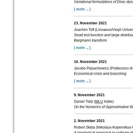
Variational formulations of Dirac dy
[ mehr ... ]
23. November 2021
Joachim Toft (Linnaeus/Växjö Univers
Small test function and large distrib
Bargmann transform
[ mehr ... ]
16. November 2021
Jacobo Pejsachowicz (Politecnico di
Economical crisis and branching
[ mehr ... ]
9. November 2021
Daniel Tietz (
MLU
Halle)
On the Numerics of Approximative W
2. November 2021
Robert Skiba (Nikolaus-Kopernikus-U
A topological approach to ordinary di