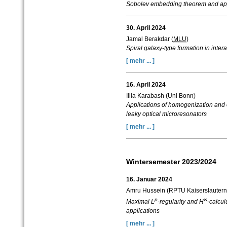
Sobolev embedding theorem and app
30. April 2024
Jamal Berakdar (
MLU
)
Spiral galaxy-type formation in inte
[ mehr ... ]
16. April 2024
Illia Karabash (Uni Bonn)
Applications of homogenization and o
leaky optical microresonators
[ mehr ... ]
Wintersemester 2023/2024
16. Januar 2024
Amru Hussein (RPTU Kaiserslauter
p
∞
Maximal L
-regularity and H
-calcul
applications
[ mehr ... ]