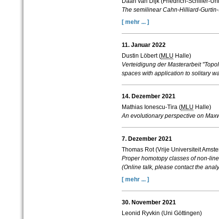
Daan van Dijk (Friedrich-Schiller-Uni
The semilinear Cahn-Hilliard-Gurtin-
[ mehr ... ]
11. Januar 2022
Dustin Löbert (
MLU
Halle)
Verteidigung der Masterarbeit "Topo
spaces with application to solitary w
14. Dezember 2021
Mathias Ionescu-Tira (
MLU
Halle)
An evolutionary perspective on Maxw
7. Dezember 2021
Thomas Rot (Vrije Universiteit Amst
Proper homotopy classes of non-lin
(Online talk, please contact the analy
[ mehr ... ]
30. November 2021
Leonid Ryvkin (Uni Göttingen)