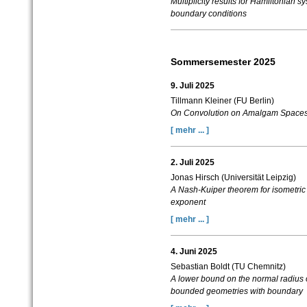
Multiplicity results for Hamiltonian
boundary conditions
Sommersemester 2025
9. Juli 2025
Tillmann Kleiner (FU Berlin)
On Convolution on Amalgam Spaces o
[ mehr ... ]
2. Juli 2025
Jonas Hirsch (Universität Leipzig)
A Nash-Kuiper theorem for isometri
exponent
[ mehr ... ]
4. Juni 2025
Sebastian Boldt (TU Chemnitz)
A lower bound on the normal radius o
bounded geometries with boundary