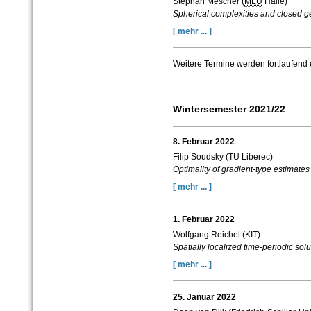
Stephan Mescher (
MLU
Halle)
Spherical complexities and closed 
[ mehr ... ]
Weitere Termine werden fortlaufend 
Wintersemester 2021/22
8. Februar 2022
Filip Soudsky (TU Liberec)
Optimality of gradient-type estimates
[ mehr ... ]
1. Februar 2022
Wolfgang Reichel (KIT)
Spatially localized time-periodic sol
[ mehr ... ]
25. Januar 2022