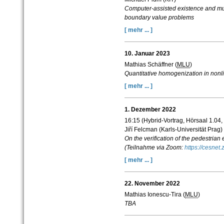
Computer-assisted existence and multi
boundary value problems
[ mehr ... ]
10. Januar 2023
Mathias Schäffner (
MLU
)
Quantitative homogenization in nonlin
[ mehr ... ]
1. Dezember 2022
16:15 (Hybrid-Vortrag, Hörsaal 1.04,
Jiří Felcman (Karls-Universität Prag)
On the verification of the pedestria
(Teilnahme via Zoom:
https://cesne
[ mehr ... ]
22. November 2022
Mathias Ionescu-Tira (
MLU
)
TBA