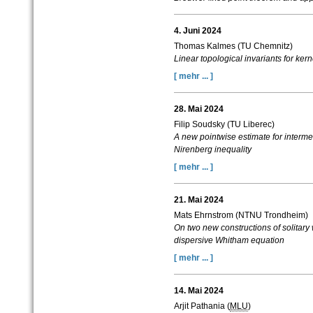
4. Juni 2024
Thomas Kalmes (TU Chemnitz)
Linear topological invariants for kerne
[ mehr ... ]
28. Mai 2024
Filip Soudsky (TU Liberec)
A new pointwise estimate for interme
Nirenberg inequality
[ mehr ... ]
21. Mai 2024
Mats Ehrnstrom (NTNU Trondheim)
On two new constructions of solitary
dispersive Whitham equation
[ mehr ... ]
14. Mai 2024
Arjit Pathania (
MLU
)